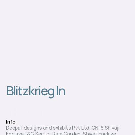
Blitzkrieg In 
Thought.
Info
Deepali designs and exhibits Pvt Ltd, GN-6 Shivaji 
Enclave F&G Sector Raja Garden, Shivaji Enclave, 