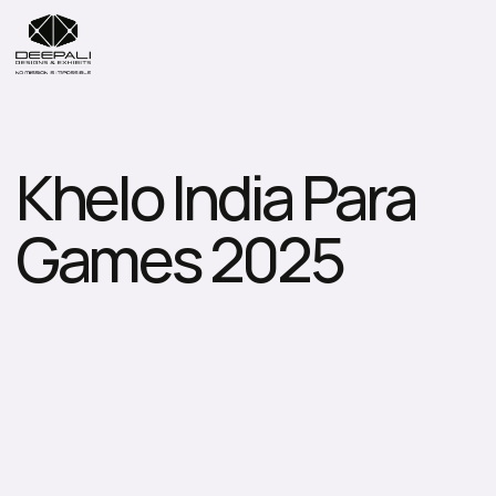
Khelo India Para 
Games 2025
D
e
e
p
a
l
i
D
e
s
i
g
n
s
p
r
o
u
d
l
y
d
e
l
i
v
e
r
e
d
t
h
e
2
n
d
K
h
e
l
o
I
n
d
i
a
P
a
r
a
G
a
m
e
s
,
s
u
p
p
o
r
t
i
n
g
o
v
e
r
1
,
2
0
0
p
a
r
a
-
a
t
h
l
e
t
e
s
a
c
r
o
s
s
s
i
x
d
i
s
c
i
p
l
i
n
e
s
.
S
p
r
e
a
d
a
c
r
o
s
s
t
h
r
e
e
k
e
y
v
e
n
u
e
s
i
n
N
e
w
D
e
l
h
i
,
t
h
e
e
v
e
n
t
f
e
a
t
u
r
e
d
a
c
c
e
s
s
i
b
l
e
v
e
n
u
e
t
r
a
n
s
f
o
r
m
a
t
i
o
n
s
,
s
e
a
m
l
e
s
s
l
o
g
i
s
t
i
c
s
,
a
n
d
a
t
h
l
e
t
e
-
f
i
r
s
t
p
l
a
n
n
i
n
g
.
E
m
o
t
i
o
n
a
l
l
y
p
o
w
e
r
f
u
l
o
p
e
n
i
n
g
a
n
d
c
l
o
s
i
n
g
c
e
r
e
m
o
n
i
e
s
c
e
l
e
b
r
a
t
e
d
r
e
s
i
l
i
e
n
c
e
a
n
d
n
a
t
i
o
n
a
l
p
r
i
d
e
,